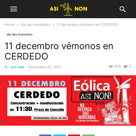
Home
día das montañas
11 decembro vémonos en CERDEDO
día das montañas
11 decembro vémonos en
CERDEDO
876
0
By
así-non
-
Novembro 30, 2021