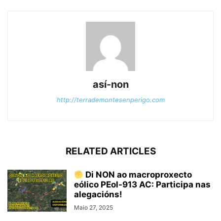
así-non
http://terrademontesenperigo.com
RELATED ARTICLES
Di NON ao macroproxecto
eólico PEol-913 AC: Participa nas
alegacións!
Maio 27, 2025