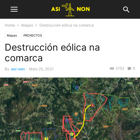
Home
Mapas
Destrucción eólica na comarca
Mapas
PROXECTOS
Destrucción eólica na
comarca
2153
0
By
así-non
-
Maio 25, 2021