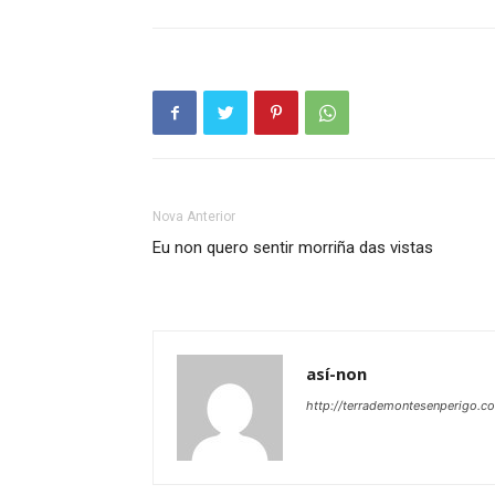
Nova Anterior
Eu non quero sentir morriña das vistas
así-non
http://terrademontesenperigo.c