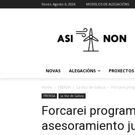
Xoves, Agosto 6, 2026
MODELOS DE ALEGACIÓNS
NOVAS
ALEGACIÓNS
PROXECTOS
Home
PRENSA
La Voz de Galicia
Forcarei prog
PRENSA
La Voz de Galicia
Forcarei progra
asesoramiento ju