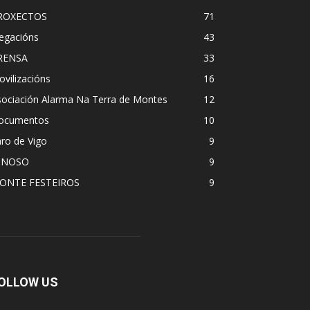
ROXECTOS
71
egacións
43
RENSA
33
vilizacións
16
sociación Alarma Na Terra de Montes
12
ocumentos
10
ro de Vigo
9
 NOSO
9
ONTE FESTEIROS
9
OLLOW US