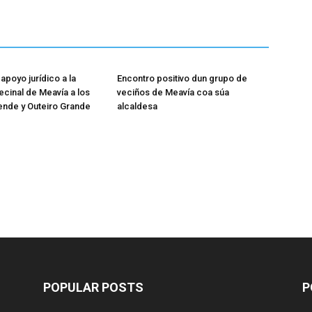
apoyo jurídico a la
Encontro positivo dun grupo de
ecinal de Meavía a los
veciños de Meavía coa súa
ende y Outeiro Grande
alcaldesa
POPULAR POSTS
P