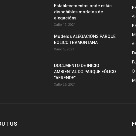
Establecementos onde están
P
dispoñibles modelos de
Al
alegacións
Xullo 12, 2021
P
Mo
Modelos ALEGACIÓNS PARQUE
EÓLICO TRAMONTANA
A
Xuño 5, 2021
D
Fa
DOCUMENTO DE INICIO
O
AMBIENTAL DO PARQUE EÓLICO
“AFRENDE”
M
Xullo 26, 2021
OUT US
F