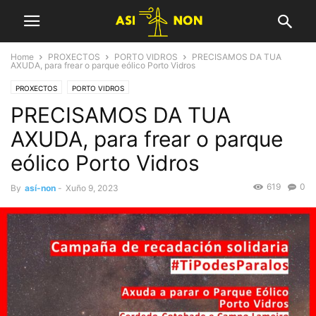
Home
PROXECTOS
PORTO VIDROS
PRECISAMOS DA TUA
AXUDA, para frear o parque eólico Porto Vidros
PROXECTOS
PORTO VIDROS
PRECISAMOS DA TUA
AXUDA, para frear o parque
eólico Porto Vidros
619
0
By
así-non
-
Xuño 9, 2023